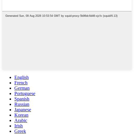
English
French
German
Portuguese
Spanish
Russian
Japanese
Korean
Arabic
Irish
Greek