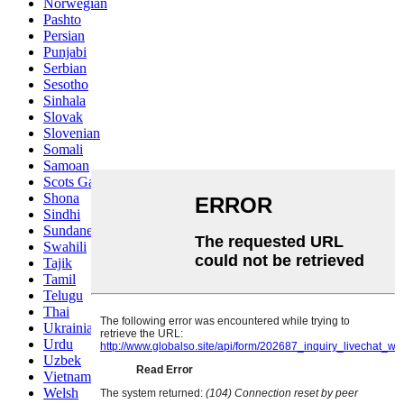
Norwegian
Pashto
Persian
Punjabi
Serbian
Sesotho
Sinhala
Slovak
Slovenian
Somali
Samoan
Scots Gaelic
Shona
Sindhi
Sundanese
Swahili
Tajik
Tamil
Telugu
Thai
Ukrainian
Urdu
Uzbek
Vietnamese
Welsh