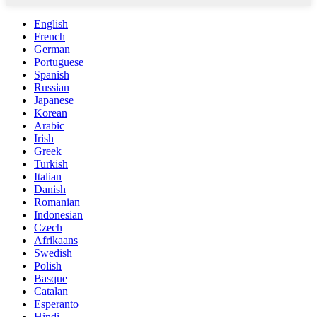
English
French
German
Portuguese
Spanish
Russian
Japanese
Korean
Arabic
Irish
Greek
Turkish
Italian
Danish
Romanian
Indonesian
Czech
Afrikaans
Swedish
Polish
Basque
Catalan
Esperanto
Hindi