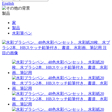
English
製品
家
製品
水彩筆ペン