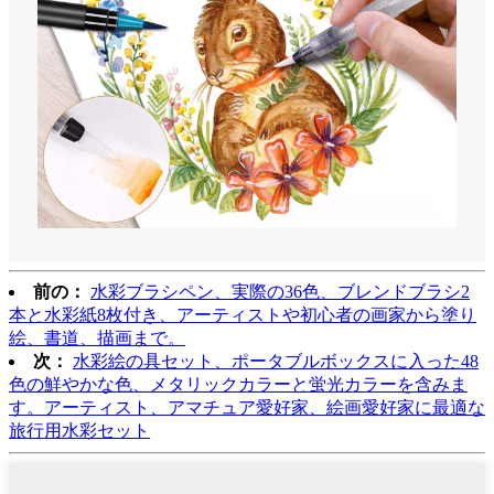
前の：
水彩ブラシペン、実際の36色、ブレンドブラシ2
本と水彩紙8枚付き、アーティストや初心者の画家から塗り
絵、書道、描画まで。
次：
水彩絵の具セット、ポータブルボックスに入った48
色の鮮やかな色、メタリックカラーと蛍光カラーを含みま
す。アーティスト、アマチュア愛好家、絵画愛好家に最適な
旅行用水彩セット