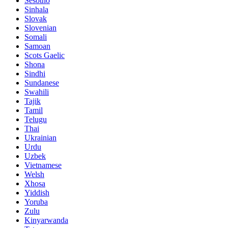
Sesotho
Sinhala
Slovak
Slovenian
Somali
Samoan
Scots Gaelic
Shona
Sindhi
Sundanese
Swahili
Tajik
Tamil
Telugu
Thai
Ukrainian
Urdu
Uzbek
Vietnamese
Welsh
Xhosa
Yiddish
Yoruba
Zulu
Kinyarwanda